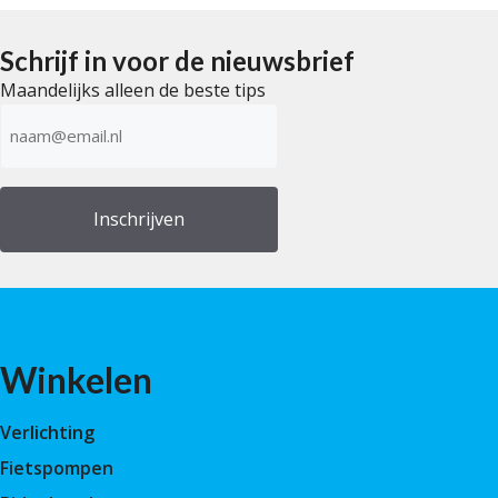
n
5
Schrijf in voor de nieuwsbrief
Maandelijks alleen de beste tips
E-
mailadres
(Vereist)
Winkelen
Verlichting
Fietspompen