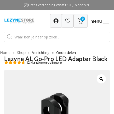
Ga
Gratis verzending vanaf €100,- binnen NL
naar
de
0
inhoud
menu
Producten
zoeken
Home
»
Shop
»
Verlichting
»
Onderdelen
Lezyne AL Go-Pro LED Adapter Black
(
2
klantbeoordelingen)
4.50
van 5