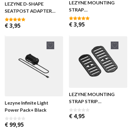
LEZYNE MOUNTING
LEZYNE D-SHAPE
STRAP
SEATPOST ADAPTER
FEMTO/KTV/ZECTO
KTV/STRIP DRIVE
€
3,95
BLACK
€
3,95
5.00
5.00
van 5
van 5
LEZYNE MOUNTING
STRAP STRIP
Lezyne Infinite Light
PRO/STRIP/RADAR DRIVE
Power Pack+ Black
€
4,95
0
v
€
99,95
a
0
n
v
5
a