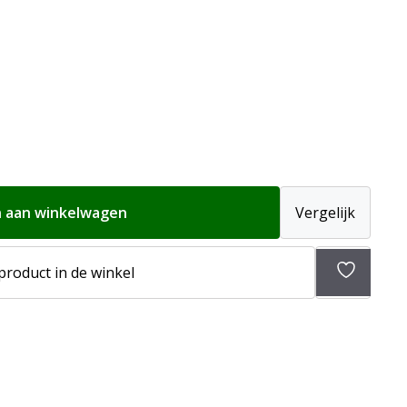
 aan winkelwagen
Vergelijk
Toevoeg
 product in de winkel
aan
verlangli