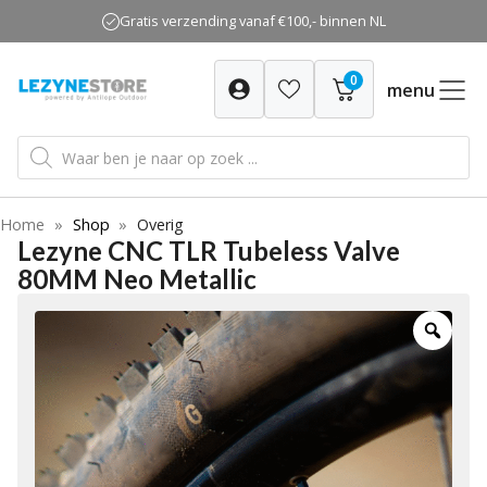
Ga
Gratis verzending vanaf €100,- binnen NL
naar
de
0
inhoud
menu
Producten
zoeken
Home
»
Shop
»
Overig
Lezyne CNC TLR Tubeless Valve
80MM Neo Metallic