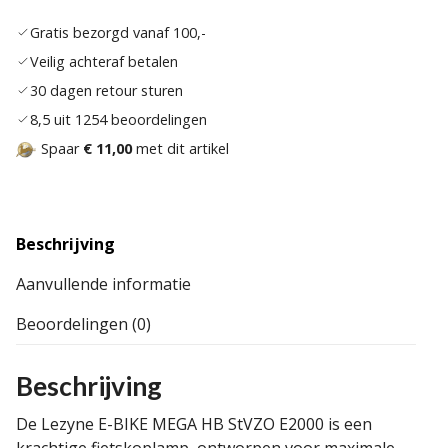
verlan
Gratis bezorgd vanaf 100,-
Veilig achteraf betalen
30 dagen retour sturen
8,5 uit 1254 beoordelingen
Spaar
€ 11,00
met dit artikel
Beschrijving
Aanvullende informatie
Beoordelingen (0)
Beschrijving
De Lezyne E-BIKE MEGA HB StVZO E2000 is een
krachtige fietskoplamp, ontworpen voor maximale