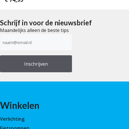
v
v
a
a
n
n
5
5
Schrijf in voor de nieuwsbrief
Maandelijks alleen de beste tips
E-
mailadres
(Vereist)
Winkelen
Verlichting
Fietspompen