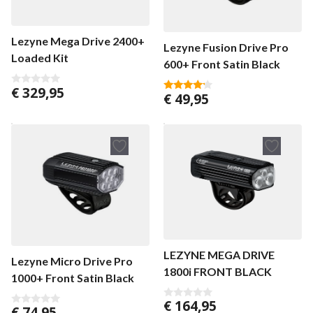
Lezyne Mega Drive 2400+
Lezyne Fusion Drive Pro
Loaded Kit
600+ Front Satin Black
€
329,95
0
€
49,95
4.00
v
van 5
a
n
5
LEZYNE MEGA DRIVE
Lezyne Micro Drive Pro
1800i FRONT BLACK
1000+ Front Satin Black
€
164,95
0
€
74,95
0