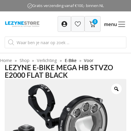
Ga
Gratis verzending vanaf €100,- binnen NL
naar
de
0
inhoud
menu
Producten
zoeken
Home
»
Shop
»
Verlichting
»
E-Bike
»
Voor
LEZYNE E-BIKE MEGA HB STVZO
E2000 FLAT BLACK