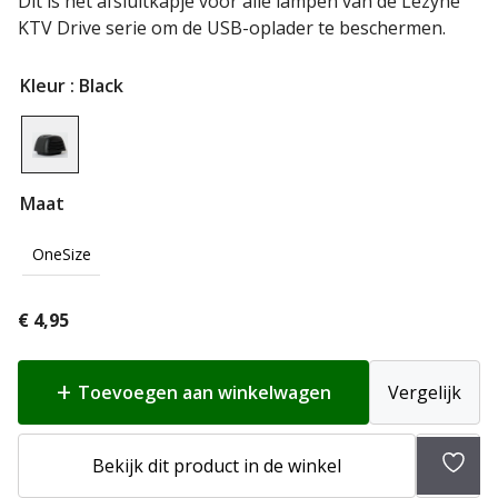
Dit is het afsluitkapje voor alle lampen van de Lezyne
KTV Drive serie om de USB-oplader te beschermen.
Kleur
: Black
Maat
OneSize
€
4,95
Toevoegen aan winkelwagen
Vergelijk
Toev
Bekijk dit product in de winkel
aan