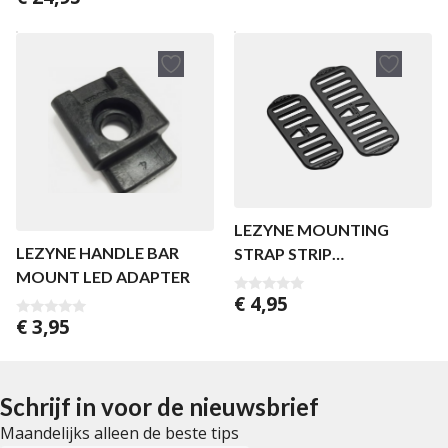
a
van 5
n
5
LEZYNE MOUNTING
LEZYNE HANDLE BAR
STRAP STRIP
MOUNT LED ADAPTER
PRO/STRIP/RADAR DRIVE
€
4,95
0
v
€
3,95
0
a
v
n
a
5
n
5
Schrijf in voor de nieuwsbrief
Maandelijks alleen de beste tips