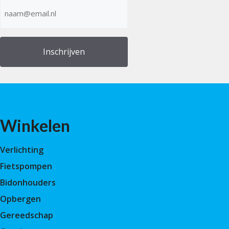
E-
mailadres
(Vereist)
Winkelen
Verlichting
Fietspompen
Bidonhouders
Opbergen
Gereedschap