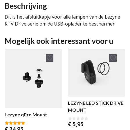
Beschrijving
Dit is het afsluitkapje voor alle lampen van de Lezyne
KTV Drive serie om de USB-oplader te beschermen.
Mogelijk ook interessant voor u
LEZYNE LED STICK DRIVE
MOUNT
Lezyne qPro Mount
€
5,95
0
€
24,95
v
5.00