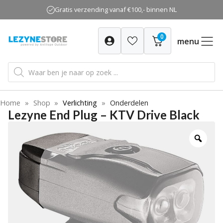
Ga
Gratis verzending vanaf €100,- binnen NL
naar
de
0
inhoud
menu
Producten
zoeken
Home
»
Shop
»
Verlichting
»
Onderdelen
Lezyne End Plug – KTV Drive Black