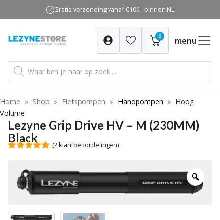
Ga
Gratis verzending vanaf €100,- binnen NL
naar
de
0
inhoud
menu
Producten
zoeken
Home
»
Shop
»
Fietspompen
»
Handpompen
»
Hoog
Volume
Lezyne Grip Drive HV – M (230MM)
Black
(
2
klantbeoordelingen)
5.00
van 5