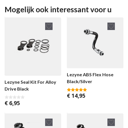
n
a
5
n
Mogelijk ook interessant voor u
5
Lezyne ABS Flex Hose
Black/Silver
Lezyne Seal Kit For Alloy
Drive Black
€
14,95
5.00
van 5
€
6,95
0
v
a
n
5