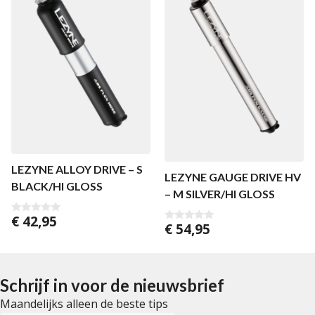
LEZYNE ALLOY DRIVE – S
LEZYNE GAUGE DRIVE HV
BLACK/HI GLOSS
– M SILVER/HI GLOSS
€
42,95
0
€
54,95
0
v
v
a
a
n
n
5
5
Schrijf in voor de nieuwsbrief
Maandelijks alleen de beste tips