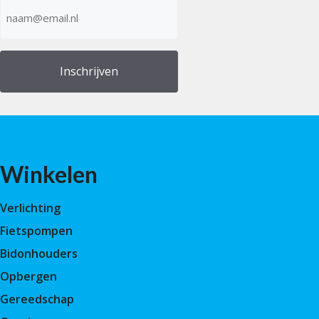
E-
mailadres
(Vereist)
Winkelen
Verlichting
Fietspompen
Bidonhouders
Opbergen
Gereedschap