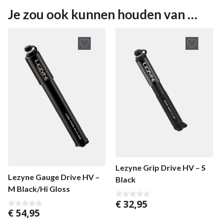
Je zou ook kunnen houden van …
Lezyne Grip Drive HV – S
Lezyne Gauge Drive HV –
Black
M Black/Hi Gloss
€
32,95
0
€
54,95
v
0
a
v