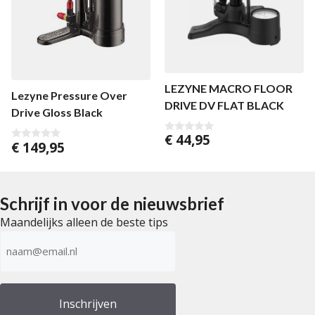
LEZYNE MACRO FLOOR
Lezyne Pressure Over
DRIVE DV FLAT BLACK
Drive Gloss Black
€
44,95
0
€
149,95
0
v
v
a
a
n
n
5
5
Schrijf in voor de nieuwsbrief
Maandelijks alleen de beste tips
E-
mailadres
(Vereist)