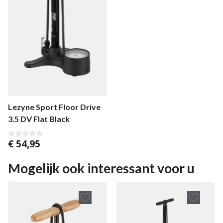
Lezyne Sport Floor Drive
3.5 DV Flat Black
€
54,95
0
v
a
n
Mogelijk ook interessant voor u
5