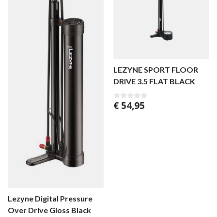
LEZYNE SPORT FLOOR
DRIVE 3.5 FLAT BLACK
€
54,95
0
v
a
n
5
Lezyne Digital Pressure
Over Drive Gloss Black