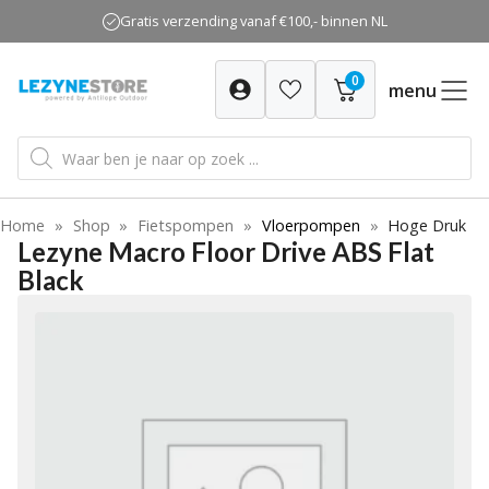
Ga
Gratis verzending vanaf €100,- binnen NL
naar
de
0
inhoud
menu
Producten
zoeken
Home
»
Shop
»
Fietspompen
»
Vloerpompen
»
Hoge Druk
Lezyne Macro Floor Drive ABS Flat
Black