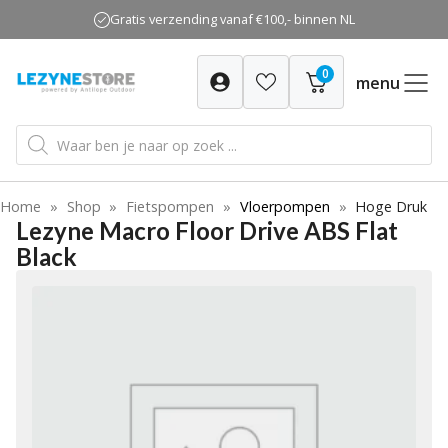
Ga
Gratis verzending vanaf €100,- binnen NL
naar
de
0
inhoud
menu
Producten
zoeken
Home
»
Shop
»
Fietspompen
»
Vloerpompen
»
Hoge Druk
Lezyne Macro Floor Drive ABS Flat
Black