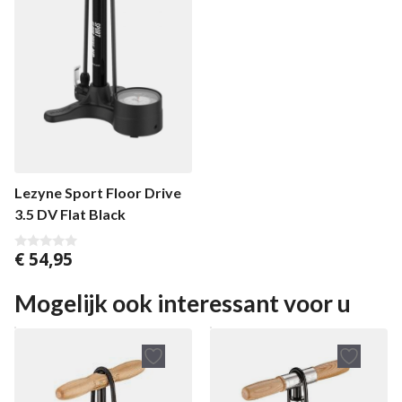
Lezyne Sport Floor Drive
3.5 DV Flat Black
€
54,95
0
v
a
n
Mogelijk ook interessant voor u
5