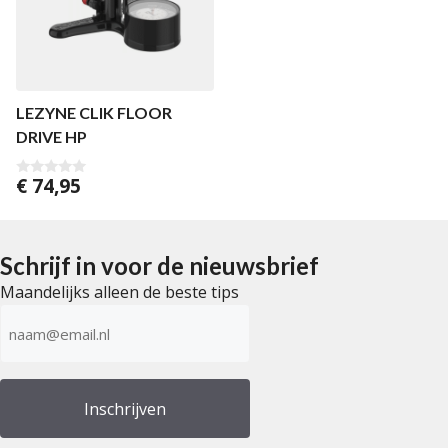
LEZYNE CLIK FLOOR
DRIVE HP
€
74,95
0
v
a
n
5
Schrijf in voor de nieuwsbrief
Maandelijks alleen de beste tips
E-
mailadres
(Vereist)