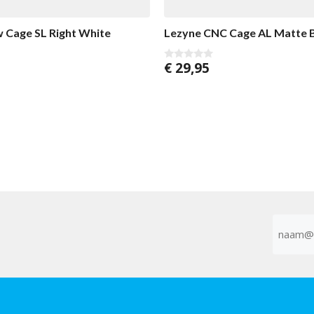
 Cage SL Right White
Lezyne CNC Cage AL Matte 
€
29,95
0
v
a
n
5
E-
mailad
(Vereist)