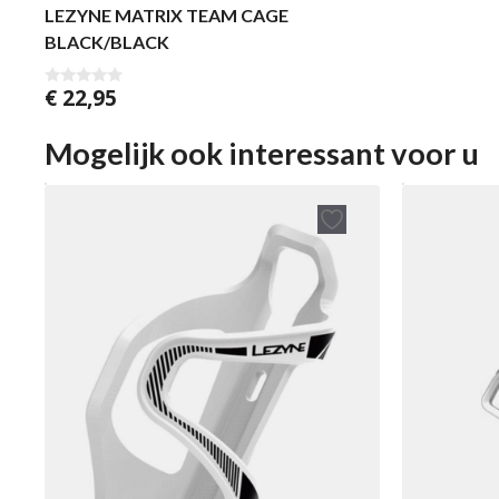
LEZYNE MATRIX TEAM CAGE
BLACK/BLACK
€
22,95
0
v
a
n
Mogelijk ook interessant voor u
5