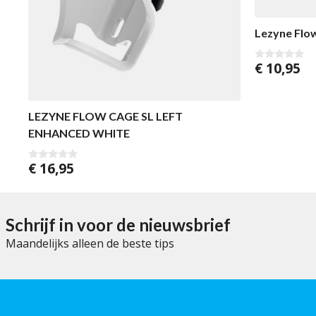
Lezyne Flow
€
10,95
0
v
a
n
5
LEZYNE FLOW CAGE SL LEFT
ENHANCED WHITE
€
16,95
0
v
a
n
5
Schrijf in voor de nieuwsbrief
Maandelijks alleen de beste tips