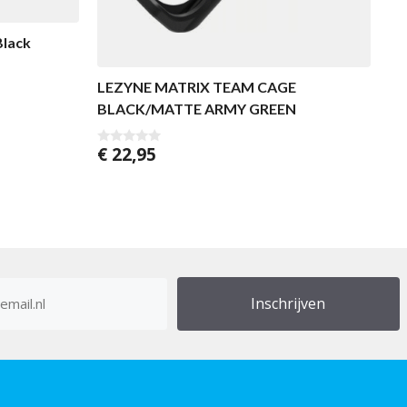
Black
LEZYNE MATRIX TEAM CAGE
BLACK/MATTE ARMY GREEN
€
22,95
0
v
a
n
5
res