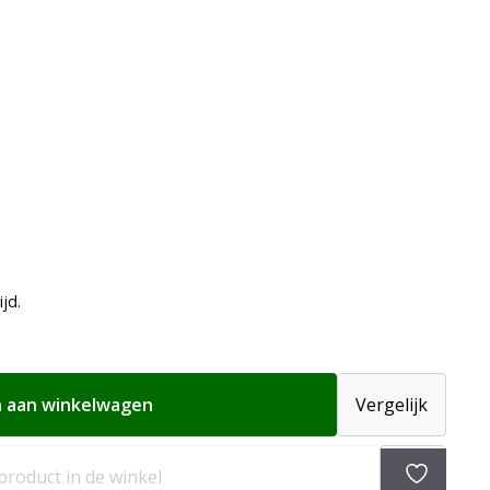
ijd.
 aan winkelwagen
Vergelijk
Toevoeg
 product in de winkel