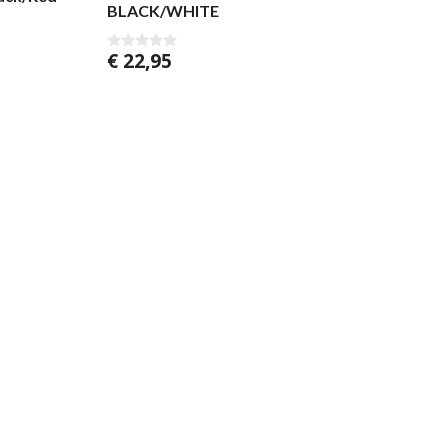
BLACK/WHITE
€
22,95
0
v
a
n
5