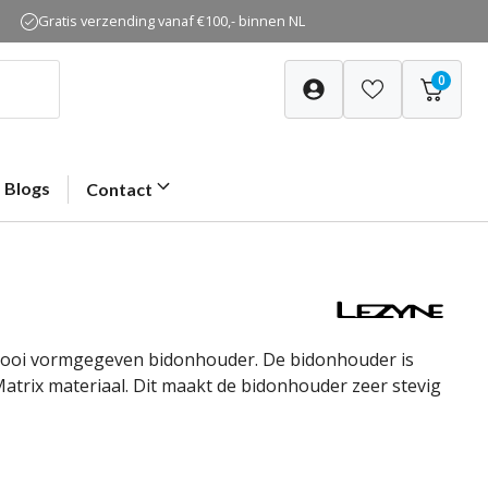
Gratis verzending vanaf €100,- binnen NL
0
Blogs
Contact
n mooi vormgegeven bidonhouder. De bidonhouder is
rix materiaal. Dit maakt de bidonhouder zeer stevig