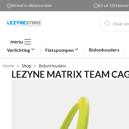
Ga
Winkel in Alblasserdam
8,5 uit 1254 beoo
naar
de
Producten
zoeken
inhoud
menu
Bidonhouders
Verlichting
Fietspompen
Home
»
Shop
»
BidonHouders
LEZYNE MATRIX TEAM CA