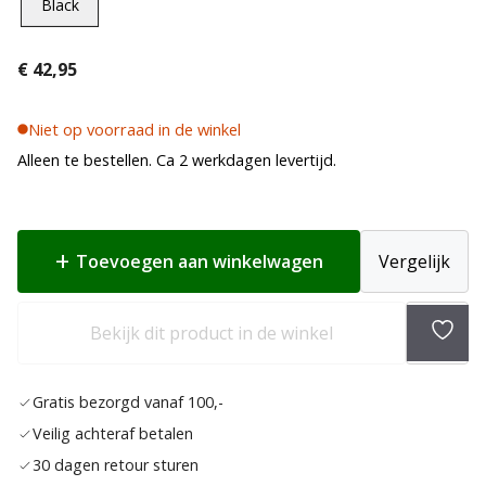
Black
€
42,95
Niet op voorraad in de winkel
Alleen te bestellen. Ca 2 werkdagen levertijd.
Toevoegen aan winkelwagen
Vergelijk
Toev
Bekijk dit product in de winkel
aan
verlan
Gratis bezorgd vanaf 100,-
Veilig achteraf betalen
30 dagen retour sturen