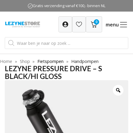
Ga
Gratis verzending vanaf €100,- binnen NL
naar
de
0
inhoud
menu
Producten
zoeken
Home
»
Shop
»
Fietspompen
»
Handpompen
LEZYNE PRESSURE DRIVE – S
BLACK/HI GLOSS