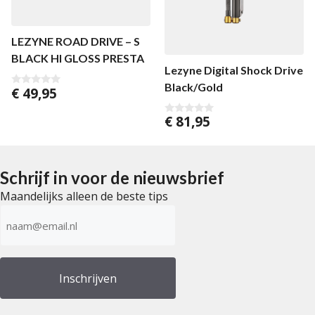
LEZYNE ROAD DRIVE – S
BLACK HI GLOSS PRESTA
Lezyne Digital Shock Drive
Black/Gold
€
49,95
0
v
a
€
81,95
n
0
5
v
a
n
5
Schrijf in voor de nieuwsbrief
Maandelijks alleen de beste tips
E-
mailadres
(Vereist)