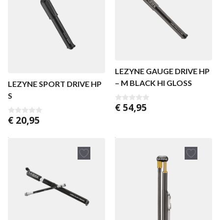
LEZYNE GAUGE DRIVE HP
– M BLACK HI GLOSS
LEZYNE SPORT DRIVE HP
S
€
54,95
0
v
€
20,95
0
a
v
n
a
5
n
5