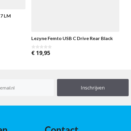
 7 LM
Lezyne Femto USB C Drive Rear Black
€
19,95
0
v
a
n
5
res
en
Contact