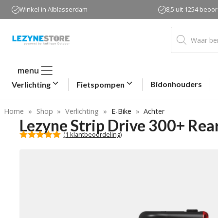
Ga
Winkel in Alblasserdam
8,5 uit 1254 beoo
naar
de
Producten
zoeken
inhoud
menu
Bidonhouders
Verlichting
Fietspompen
Home
»
Shop
»
Verlichting
»
E-Bike
»
Achter
Lezyne Strip Drive 300+ Rea
(
1
klantbeoordeling)
5.00
van 5