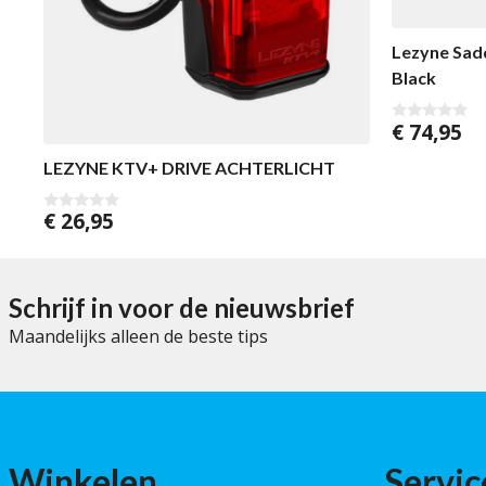
Lezyne Sadd
Black
€
74,95
0
v
a
LEZYNE KTV+ DRIVE ACHTERLICHT
n
5
€
26,95
0
v
a
n
5
Schrijf in voor de nieuwsbrief
Maandelijks alleen de beste tips
Winkelen
Servic