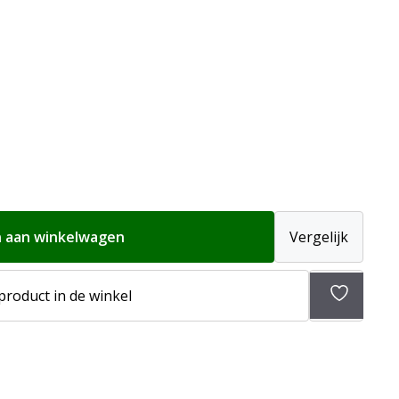
 aan winkelwagen
Vergelijk
Toevoeg
 product in de winkel
aan
verlangli