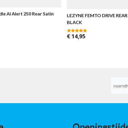
le Ai Alert 250 Rear Satin
LEZYNE FEMTO DRIVE REAR
BLACK
€
14,95
5.00
van 5
E-
mailad
(Vereist)
e
Openingstijd