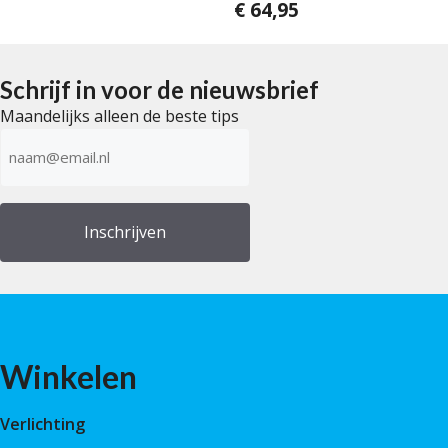
€
64,95
0
v
a
n
5
Schrijf in voor de nieuwsbrief
Maandelijks alleen de beste tips
E-
mailadres
(Vereist)
Winkelen
Verlichting