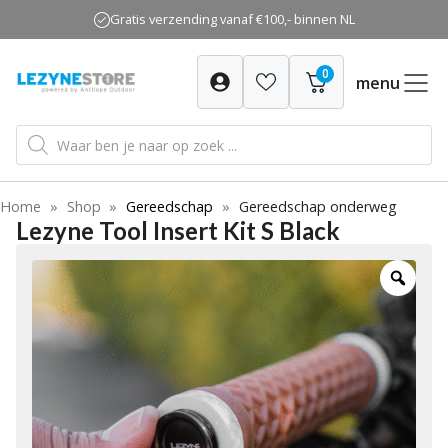
Ga
Gratis verzending vanaf €100,- binnen NL
naar
de
0
inhoud
menu
Producten
zoeken
Home
»
Shop
»
Gereedschap
»
Gereedschap onderweg
Lezyne Tool Insert Kit S Black