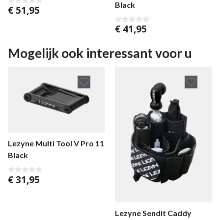
Black
€
51,95
0
v
a
€
41,95
0
n
v
5
a
n
Mogelijk ook interessant voor u
5
Lezyne Multi Tool V Pro 11
Black
€
31,95
0
v
a
n
5
Lezyne Sendit Caddy