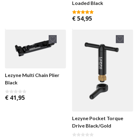
Loaded Black
€
54,95
5.00
van 5
Lezyne Multi Chain Plier
Black
€
41,95
0
v
a
n
5
Lezyne Pocket Torque
Drive Black/Gold