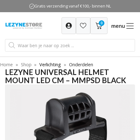
Ga
Gratis verzending vanaf €100,- binnen NL
naar
de
0
inhoud
menu
Producten
zoeken
Home
»
Shop
»
Verlichting
»
Onderdelen
LEZYNE UNIVERSAL HELMET
MOUNT LED CM – MMPSD BLACK