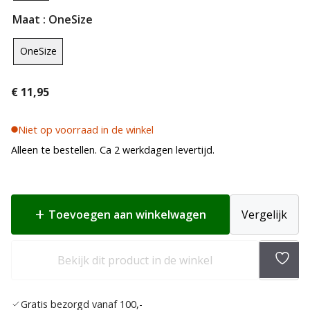
Maat
: OneSize
OneSize
€
11,95
Niet op voorraad in de winkel
Alleen te bestellen. Ca 2 werkdagen levertijd.
Toevoegen aan winkelwagen
Vergelijk
Toev
Bekijk dit product in de winkel
aan
verlan
Gratis bezorgd vanaf 100,-