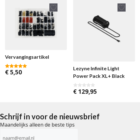
Vervangingsartikel
Lezyne Infinite Light
€
5,50
4.88
Power Pack XL+ Black
van 5
€
129,95
0
v
a
n
5
Schrijf in voor de nieuwsbrief
Maandelijks alleen de beste tips
E-
mailadres