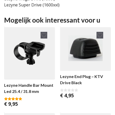
Lezyne Super Drive (1600xxl)
Mogelijk ook interessant voor u
Lezyne End Plug – KTV
Drive Black
Lezyne Handle Bar Mount
Led 25.4 / 31.8 mm
€
4,95
0
v
a
€
9,95
5.00
n
van 5
5