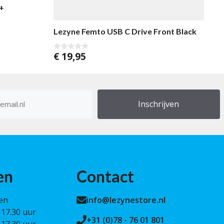
+
Lezyne Femto USB C Drive Front Black
€
19,95
0
v
a
n
5
res
en
Contact
en
info@lezynestore.nl
 17.30 uur
+31 (0)78 - 76 01 801
 17.30 uur