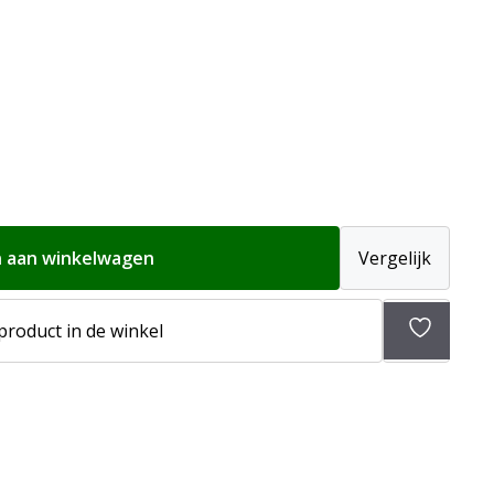
 aan winkelwagen
Vergelijk
Toevoeg
 product in de winkel
aan
verlangli