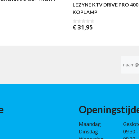
LEZYNE KTV DRIVE PRO 400
KOPLAMP
€
31,95
0
v
a
n
5
E-
mailad
(Vereist)
e
Openingstijd
Maandag
Geslot
Dinsdag
09.30 -
Woensdag
09.30 -