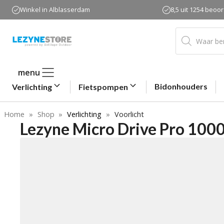
Ga
Winkel in Alblasserdam
8,5 uit 1254 beoo
naar
de
Producten
zoeken
inhoud
menu
Bidonhouders
Verlichting
Fietspompen
Home
»
Shop
»
Verlichting
»
Voorlicht
Lezyne Micro Drive Pro 1000