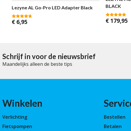
BLACK
Lezyne AL Go-Pro LED Adapter Black
€
179,95
€
6,95
5.00
4.50
van 5
van 5
Schrijf in voor de nieuwsbrief
Maandelijks alleen de beste tips
Winkelen
Servic
Verlichting
Bestellen
Fietspompen
Betalen